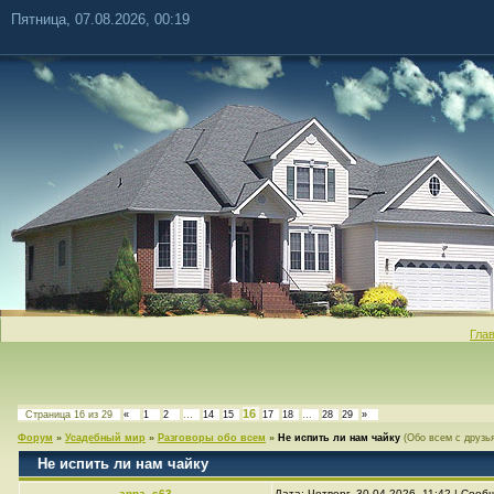
Пятница, 07.08.2026, 00:19
Гла
16
Страница
16
из
29
«
1
2
…
14
15
17
18
…
28
29
»
Форум
»
Усадебный мир
»
Разговоры обо всем
»
Не испить ли нам чайку
(Обо всем с друзь
Не испить ли нам чайку
anna_s63
Дата: Четверг, 30.04.2026, 11:42 | Соо