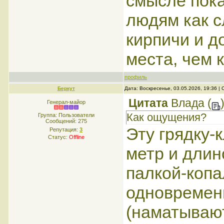
смысле пок
людям как с
кирпичи и д
места, чем 
профиль
Беркут
Дата: Воскресенье, 03.05.2026, 19:36 
Цитата
Влада
(
Генерал-майор
Как ощущения?
Группа: Пользователи
Сообщений:
275
Эту грядку-
Репутация:
3
Статус:
Offline
метр и длин
палкой-копа
одновремен
(наматывают