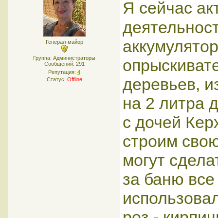
Я сейчас ак
деятельност
аккумулятор
Генерал-майор
Группа: Администраторы
опрыскивате
Сообщений:
291
Репутация:
4
деревьев, и
Статус:
Offline
на 2 литра 
с дочей Кер
строим свою
могут сдела
за баню все
использовал
роз - кирпи