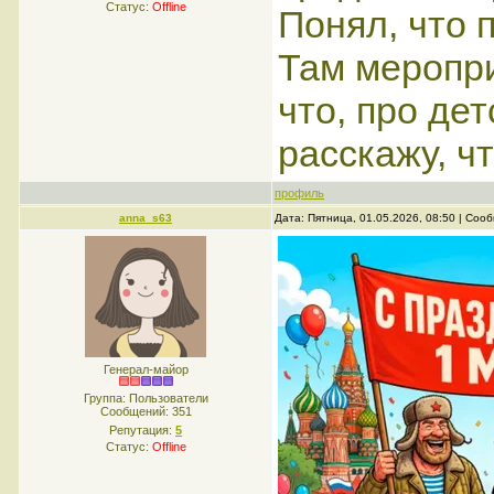
Статус:
Offline
Понял, что п
Там меропри
что, про де
расскажу, чт
профиль
anna_s63
Дата: Пятница, 01.05.2026, 08:50 | Со
Генерал-майор
Группа: Пользователи
Сообщений:
351
Репутация:
5
Статус:
Offline