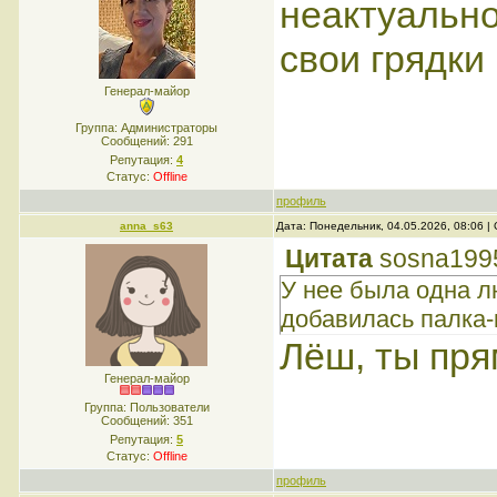
неактуально
свои грядки
Генерал-майор
Группа: Администраторы
Сообщений:
291
Репутация:
4
Статус:
Offline
профиль
anna_s63
Дата: Понедельник, 04.05.2026, 08:06 
Цитата
sosna199
У нее была одна л
добавилась палка-
Лёш, ты пря
Генерал-майор
Группа: Пользователи
Сообщений:
351
Репутация:
5
Статус:
Offline
профиль