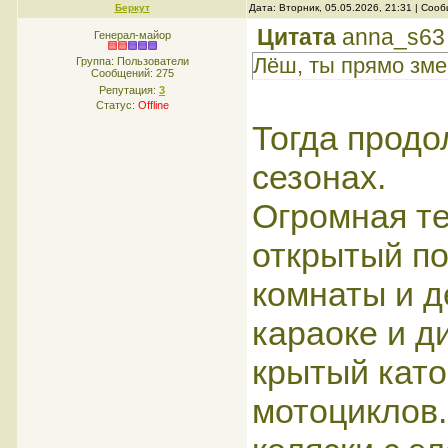
Беркут
Дата: Вторник, 05.05.2026, 21:31 | Со
Цитата
anna_s63
Генерал-майор
Лёш, ты прямо зме
Группа: Пользователи
Сообщений:
275
Репутация:
3
Статус:
Offline
Тогда продо
сезонах.
Огромная те
открытый по
комнаты и д
караоке и д
крытый като
мотоциклов.