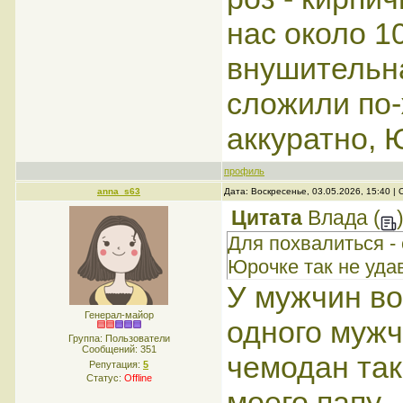
нас около 1
внушительна
сложили по-
аккуратно, 
профиль
anna_s63
Дата: Воскресенье, 03.05.2026, 15:40 
Цитата
Влада
(
Для похвалиться - 
Юрочке так не уда
У мужчин во
Генерал-майор
одного мужч
Группа: Пользователи
Сообщений:
351
чемодан так
Репутация:
5
Статус:
Offline
моего папу.