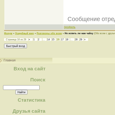
Сообщение отре
профиль
Форум
»
Усадебный мир
»
Разговоры обо всем
»
Не испить ли нам чайку
(Обо всем с друзь
16
Страница
16
из
29
«
1
2
…
14
15
17
18
…
28
29
»
Главная
Вход на сайт
Поиск
Статистика
Друзья сайта