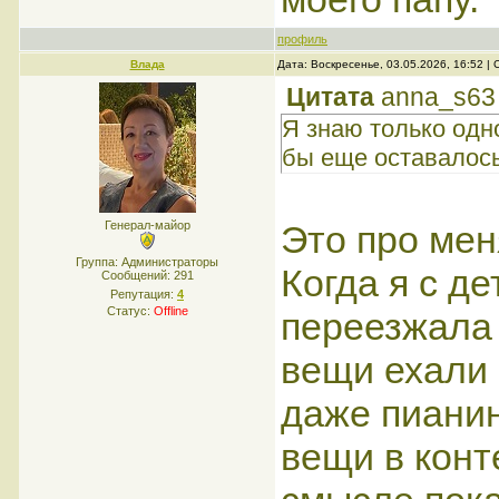
профиль
Влада
Дата: Воскресенье, 03.05.2026, 16:52 
Цитата
anna_s63
Я знаю только одн
бы еще оставалось 
Это про мен
Генерал-майор
Группа: Администраторы
Когда я с д
Сообщений:
291
Репутация:
4
Статус:
Offline
переезжала 
вещи ехали 
даже пианин
вещи в конт