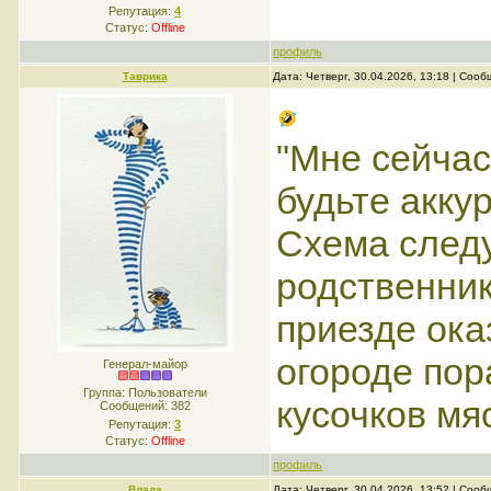
Репутация:
4
Статус:
Offline
профиль
Таврика
Дата: Четверг, 30.04.2026, 13:18 | Соо
"Мне сейчас
будьте акку
Схема следу
родственник
приезде ока
огороде пор
Генерал-майор
Группа: Пользователи
кусочков мяс
Сообщений:
382
Репутация:
3
Статус:
Offline
профиль
Влада
Дата: Четверг, 30.04.2026, 13:52 | Соо