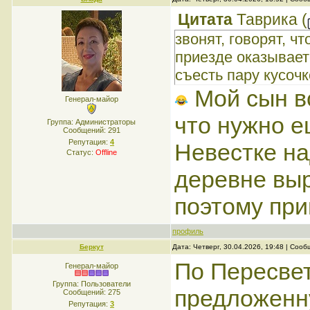
Цитата
Таврика
(
звонят, говорят, ч
приезде оказывает
съесть пару кусочк
Мой сын вс
Генерал-майор
что нужно е
Группа: Администраторы
Сообщений:
291
Репутация:
4
Невестке на
Статус:
Offline
деревне выро
поэтому пр
профиль
Беркут
Дата: Четверг, 30.04.2026, 19:48 | Соо
По Пересвет
Генерал-майор
Группа: Пользователи
предложенну
Сообщений:
275
Репутация:
3