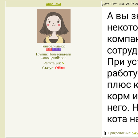
anna_s63
Дата: Пятница, 26.06.2
Генерал-майор
Группа: Пользователи
Сообщений:
352
Репутация:
5
Статус:
Offline
Прикрепления:
545