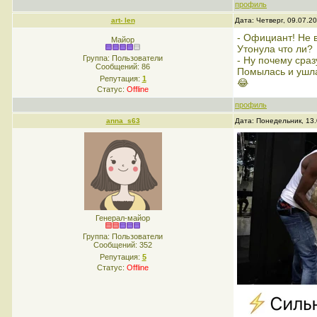
профиль
art- len
Дата: Четверг, 09.07.2
- Официант! Не 
Майор
Утонула что ли?
Группа: Пользователи
- Ну почему ср
Сообщений:
86
Помылась и ушл
Репутация:
1
😂
Статус:
Offline
профиль
anna_s63
Дата: Понедельник, 13
Генерал-майор
Группа: Пользователи
Сообщений:
352
Репутация:
5
Статус:
Offline