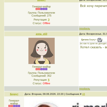
Всё хочу перечит
Генерал-майор
Группа: Пользователи
Сообщений:
275
Репутация:
3
Статус:
Offline
профиль
anna_s63
Дата: Воскресенье, 31.
Цитата
Беркут
(
)
но как-то руки не доходят.
Хотел сказать - 
Генерал-майор
Группа: Пользователи
Сообщений:
352
Репутация:
5
Статус:
Offline
профиль
Беркут
Дата: Вторник, 09.06.2026, 22:20 | Сообщение #
48
Генерал-
майор