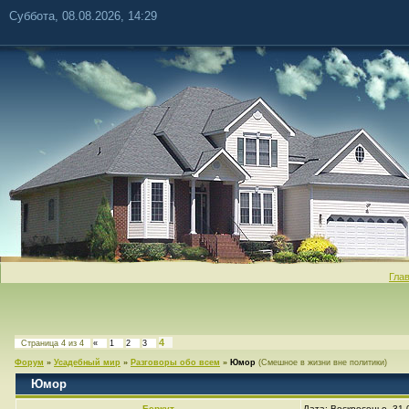
Суббота, 08.08.2026, 14:29
Гла
4
Страница
4
из
4
«
1
2
3
Форум
»
Усадебный мир
»
Разговоры обо всем
»
Юмор
(Смешное в жизни вне политики)
Юмор
Беркут
Дата: Воскресенье, 31.