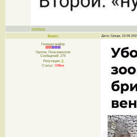
профиль
Беркут
Дата: Среда, 10.06.202
Генерал-майор
Группа: Пользователи
Сообщений:
275
Репутация:
3
Статус:
Offline