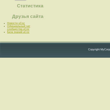
Статистика
Друзья сайта
Новости uCoz
Официальный чат
сообщества uCoz
База знаний uCoz
Copyright MyCorp